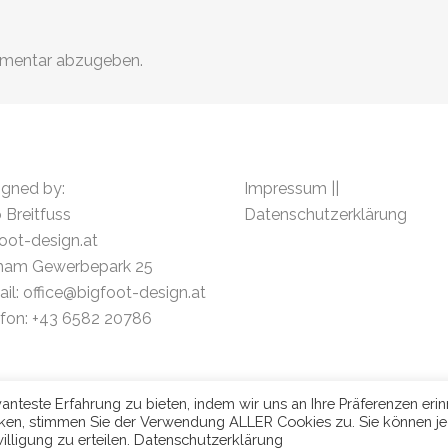
mmentar abzugeben.
igned by:
Impressum
||
 Breitfuss
Datenschutzerklärung
oot-design.at
ham Gewerbepark 25
il:
office@bigfoot-design.at
efon: +43 6582 20786
nteste Erfahrung zu bieten, indem wir uns an Ihre Präferenzen erin
icken, stimmen Sie der Verwendung ALLER Cookies zu. Sie können j
illigung zu erteilen.
Datenschutzerklärung