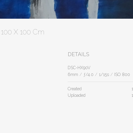
t 100 X 100 Cm
DETAILS
DSC-HX90V
6mm
/
ƒ/4.0
/
1/15s
/
ISO 800
Created
Uploaded