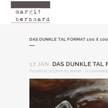
[mega-slider id="113"/]
DAS DUNKLE TAL FORMAT 100 X 10
17 JAN.
DAS DUNKLE TAL F
Posted at 10:17h
in
by
admin
0 Comment